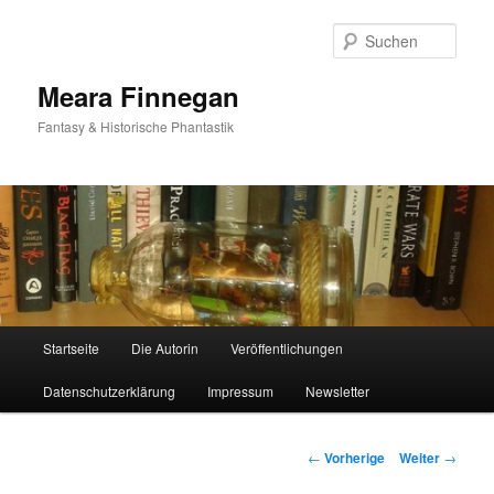
Such
Meara Finnegan
Fantasy & Historische Phantastik
Hauptmenü
Startseite
Die Autorin
Veröffentlichungen
Zum
Datenschutzerklärung
Impressum
Newsletter
Inhalt
wechseln
Beitrags-
←
Vorherige
Weiter
→
Navigation