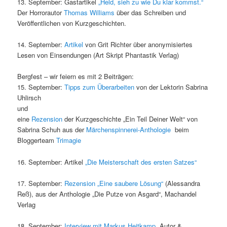
13. September: Gastartikel
„Held, sieh zu wie Du klar kommst.“
Der Horrorautor
Thomas Williams
über das Schreiben und
Veröffentlichen von Kurzgeschichten.
14. September:
Artikel
von Grit Richter über anonymisiertes
Lesen von Einsendungen (Art Skript Phantastik Verlag)
Bergfest – wir feiern es mit 2 Beiträgen:
15. September:
Tipps zum Überarbeiten
von der Lektorin Sabrina
Uhlirsch
und
eine
Rezension
der Kurzgeschichte „Ein Teil Deiner Welt“ von
Sabrina Schuh aus der
Märchenspinnerei-Anthologie
beim
Bloggerteam
Trimagie
16. September: Artikel
„Die Meisterschaft des ersten Satzes“
17. September:
Rezension „Eine saubere Lösung“
(Alessandra
Reß), aus der Anthologie „Die Putze von Asgard“, Machandel
Verlag
18. September:
Interview mit Markus Heitkamp,
Autor &