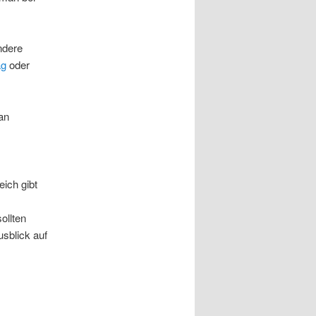
ndere
ag
oder
an
eich gibt
ollten
usblick auf