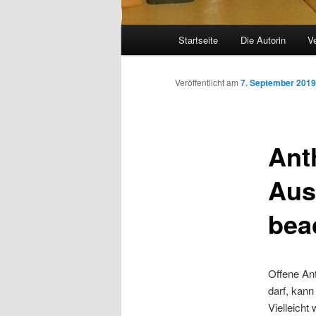
Hauptmenü
Startseite
Die Autorin
Ve
Zum
Inhalt
Veröffentlicht am
7. September 2019
wechseln
Ant
Aus
bea
Offene Ant
darf, kann
Vielleicht