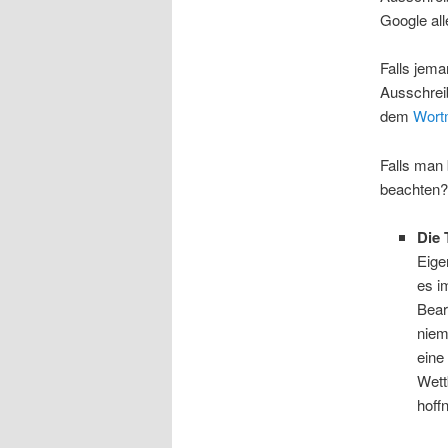
Google all
Falls jema
Ausschreib
dem
Wort
Falls man
beachten?
Die 
Eige
es i
Bear
niem
eine
Wett
hoff