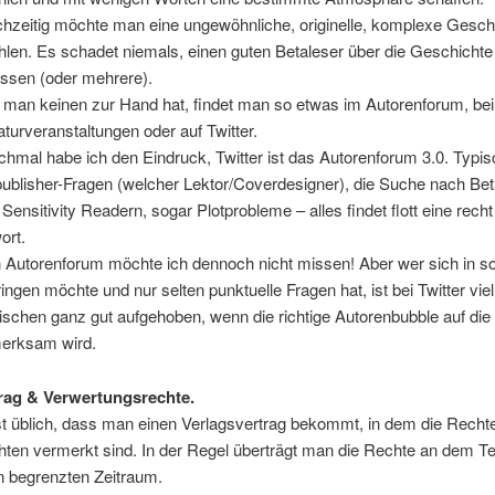
chzeitig möchte man eine ungewöhnliche, originelle, komplexe Gesch
hlen. Es schadet niemals, einen guten Betaleser über die Geschicht
assen (oder mehrere).
s man keinen zur Hand hat, findet man so etwas im Autorenforum, bei
raturveranstaltungen oder auf Twitter.
hmal habe ich den Eindruck, Twitter ist das Autorenforum 3.0. Typi
publisher-Fragen (welcher Lektor/Coverdesigner), die Suche nach Be
 Sensitivity Readern, sogar Plotprobleme – alles findet flott eine recht
ort.
 Autorenforum möchte ich dennoch nicht missen! Aber wer sich in s
ringen möchte und nur selten punktuelle Fragen hat, ist bei Twitter viel
ischen ganz gut aufgehoben, wenn die richtige Autorenbubble auf die
erksam wird.
rag & Verwertungsrechte.
st üblich, dass man einen Verlagsvertrag bekommt, in dem die Recht
chten vermerkt sind. In der Regel überträgt man die Rechte an dem Te
n begrenzten Zeitraum.