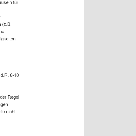
auseln für
r
 (z.B.
und
igkeiten
e
.d.R. 8-10
 der Regel
ngen
ie nicht