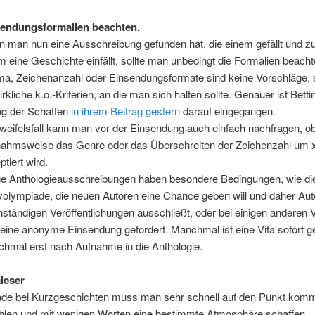
sendungsformalien beachten.
 man nun eine Ausschreibung gefunden hat, die einem gefällt und z
m eine Geschichte einfällt, sollte man unbedingt die Formalien beach
a, Zeichenanzahl oder Einsendungsformate sind keine Vorschläge,
wirkliche k.o.-Kriterien, an die man sich halten sollte. Genauer ist Bett
ag der Schatten
in ihrem Beitrag gestern
darauf eingegangen.
weifelsfall kann man vor der Einsendung auch einfach nachfragen, o
ahmsweise das Genre oder das Überschreiten der Zeichenzahl um 
ptiert wird.
ge Anthologieausschreibungen haben besondere Bedingungen, wie di
yolympiade, die neuen Autoren eine Chance geben will und daher Aut
nständigen Veröffentlichungen ausschließt, oder bei einigen anderen 
 eine anonyme Einsendung gefordert. Manchmal ist eine Vita sofort ge
hmal erst nach Aufnahme in die Anthologie.
leser
de bei Kurzgeschichten muss man sehr schnell auf den Punkt komm
hlen und mit wenigen Worten eine bestimmte Atmosphäre schaffen.