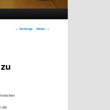
Beitrags-
←
Vorherige
Weiter
→
Navigation
 zu
inreichen
n die