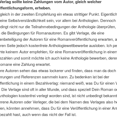
Verlag sollte keine Zahlungen vom Autor, gleich welcher
ffentlichungsform, erheben.
gleich in der zweiten Empfehlung ein etwas strittiger Punkt. Eigentlich
 eine Selbstverständlichkeit sein, vor allem bei Anthologien. Dennoch
dingt nicht nur die Teilnahmebedingungen der Anthologie überprüfen,
 die Bedingungen für Romanautoren. Es gibt Verlage, die eine
enbeteiligung der Autoren für eine Romanveröffentlichung erwarten, a
ren Seite jedoch kostenfreie Anthologiewettbewerbe ausloben. Ich pe
te keinem Autor empfehlen, für eine Romanveröffentlichung in eine
ezahlen und somit möchte ich auch keine Anthologie bewerben, dere
Romane eine Zahlung erwartet.
re Autoren sehen das etwas lockerer und finden, dass man da doch 
hrungen und Referenzen sammeln kann. Zu bedenken ist bei der
ffentlichung in einem Bezahlverlag: niemand weiß, was Du für einen 
. Die Verlage sind oft in aller Munde, und dass speziell Dein Roman 
Anthologien kostenfrei verlegt worden sind, ist nicht unbedingt bekannt
hrene Autoren oder Verleger, die bei dem Namen des Verlages also he
en, könnten annehmen, dass Du für eine Veröffentlichung in einer An
 bezahlt hast, auch wenn das nicht der Fall ist.