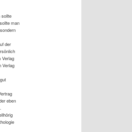
 sollte
 sollte man
 sondern
uf der
rsönlich
m Verlag
n Verlag
gut
Vertrag
oder eben
.
llhörig
thologie