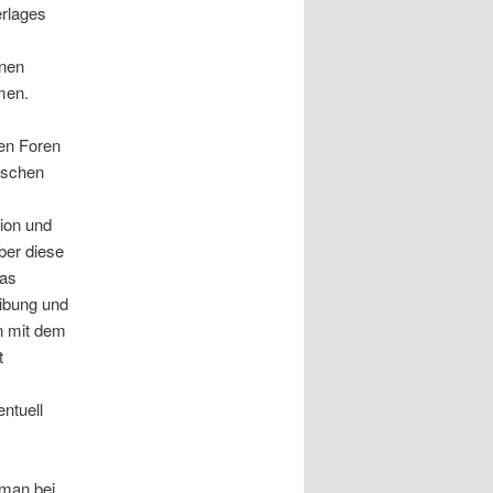
erlages
onen
men.
gen Foren
tschen
tion und
über diese
Das
eibung und
n mit dem
t
ntuell
man bei