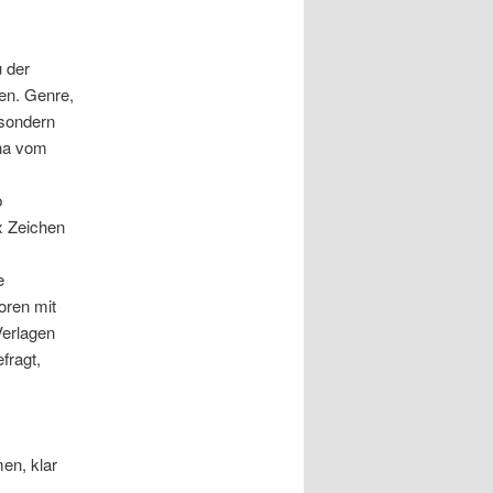
u der
ten. Genre,
 sondern
ina vom
b
x Zeichen
e
oren mit
Verlagen
fragt,
en, klar