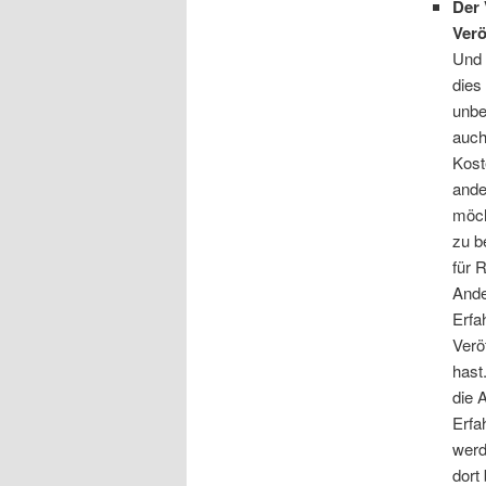
Der 
Verö
Und 
dies
unbe
auch
Kost
ande
möch
zu b
für 
Ande
Erfa
Verö
hast
die 
Erfa
werd
dort