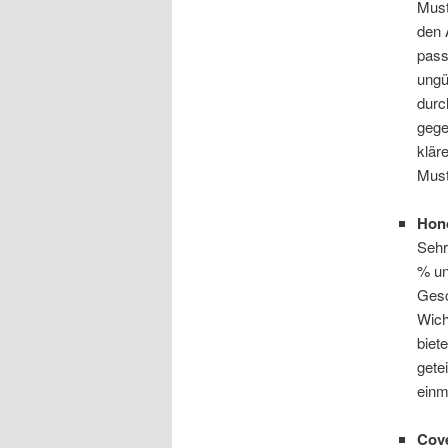
Must
den 
pass
ungü
durc
gege
klär
Must
Hon
Sehr
% un
Gesc
Wich
biet
gete
einm
Cove