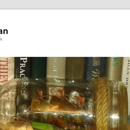
an
ik