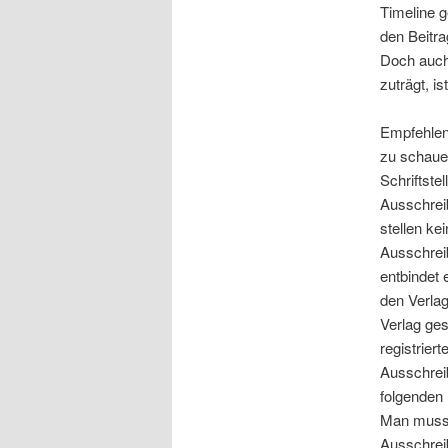
Timeline g
den Beitrag
Doch auch
zuträgt, i
Empfehlens
zu schaue
Schriftstel
Ausschreib
stellen ke
Ausschreib
entbindet 
den Verlag
Verlag ges
registriert
Ausschrei
folgenden
Man muss s
Ausschrei