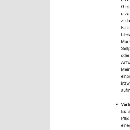
Glei
erzä
zu l
Fall
Lite
Manc
Self
oder
Antw
Mein
einb
inzw
aufm
Vert
Es i
Pfli
eine