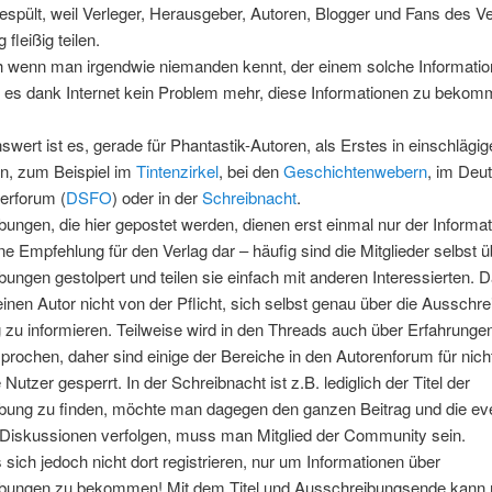
espült, weil Verleger, Herausgeber, Autoren, Blogger und Fans des V
 fleißig teilen.
 wenn man irgendwie niemanden kennt, der einem solche Informati
st es dank Internet kein Problem mehr, diese Informationen zu bekom
wert ist es, gerade für Phantastik-Autoren, als Erstes in einschlägi
n, zum Beispiel im
Tintenzirkel
, bei den
Geschichtenwebern
, im Deu
lerforum (
DSFO
) oder in der
Schreibnacht
.
ungen, die hier gepostet werden, dienen erst einmal nur der Informa
ine Empfehlung für den Verlag dar – häufig sind die Mitglieder selbst 
ungen gestolpert und teilen sie einfach mit anderen Interessierten. 
einen Autor nicht von der Pflicht, sich selbst genau über die Ausschr
 zu informieren.
Teilweise wird in den Threads auch über Erfahrunge
prochen, daher sind einige der Bereiche in den Autorenforum für nich
e Nutzer gesperrt. In der Schreibnacht ist z.B. lediglich der Titel der
bung zu finden, möchte man dagegen den ganzen Beitrag und die eve
 Diskussionen verfolgen, muss man Mitglied der Community sein.
ich jedoch nicht dort registrieren, nur um Informationen über
bungen zu bekommen! Mit dem Titel und Ausschreibungsende kann 