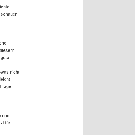
ichte
e schauen
sche
talesern
 gute
owas nicht
leicht
 Frage
e und
xt für