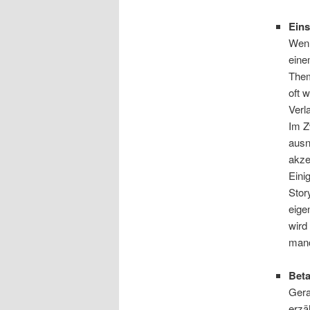
Ein
Wenn
eine
Them
oft 
Verl
Im Z
ausn
akze
Eini
Stor
eige
wird
manc
Beta
Gera
erzä