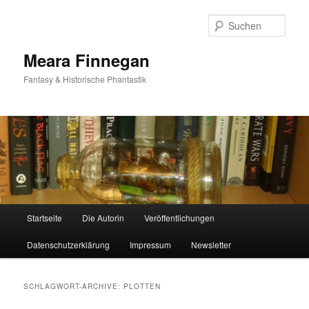
Such
Meara Finnegan
Fantasy & Historische Phantastik
Hauptmenü
Startseite
Die Autorin
Veröffentlichungen
Zum
Zum
Datenschutzerklärung
Impressum
Newsletter
Inhalt
sekundären
wechseln
Inhalt
SCHLAGWORT-ARCHIVE:
PLOTTEN
wechseln