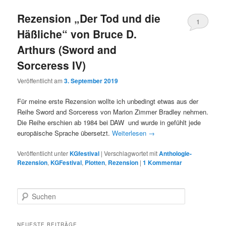
Rezension „Der Tod und die
1
Häßliche“ von Bruce D.
Arthurs (Sword and
Sorceress IV)
Veröffentlicht am
3. September 2019
Für meine erste Rezension wollte ich unbedingt etwas aus der
Reihe Sword and Sorceress von Marion Zimmer Bradley nehmen.
Die Reihe erschien ab 1984 bei DAW und wurde in gefühlt jede
europäische Sprache übersetzt.
Weiterlesen
→
Veröffentlicht unter
KGfestival
|
Verschlagwortet mit
Anthologie-
Rezension
,
KGFestival
,
Plotten
,
Rezension
|
1
Kommentar
S
u
c
h
NEUESTE BEITRÄGE