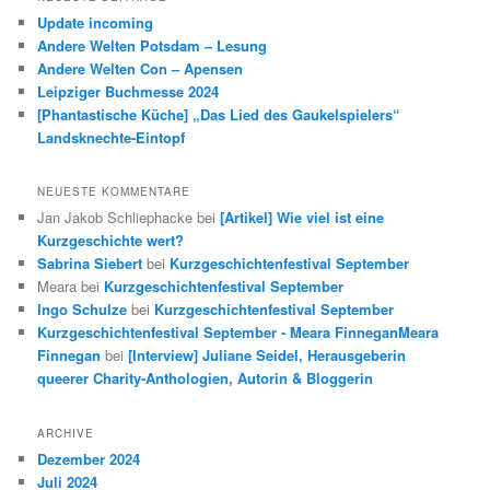
e
Update incoming
n
Andere Welten Potsdam – Lesung
Andere Welten Con – Apensen
Leipziger Buchmesse 2024
[Phantastische Küche] „Das Lied des Gaukelspielers“
Landsknechte-Eintopf
NEUESTE KOMMENTARE
Jan Jakob Schliephacke
bei
[Artikel] Wie viel ist eine
Kurzgeschichte wert?
Sabrina Siebert
bei
Kurzgeschichtenfestival September
Meara
bei
Kurzgeschichtenfestival September
Ingo Schulze
bei
Kurzgeschichtenfestival September
Kurzgeschichtenfestival September - Meara FinneganMeara
Finnegan
bei
[Interview] Juliane Seidel, Herausgeberin
queerer Charity-Anthologien, Autorin & Bloggerin
ARCHIVE
Dezember 2024
Juli 2024