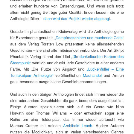
und erhalten hunderte von Einsendungen. Und wenn sich trotz
allem nicht genug Beiträge guter Qualität finden lassen, die eine
Anthologie füllen –
dann wird das Projekt wieder abgesagt.
Gerade im phantastischen Kleinverlag wird die Anthologie gerne
für Experimente genutzt:
„Dampfmaschinen und rauchende Colts“
aus dem Verlag Torsten Low präsentiert keine alleinstehenden
Geschichten – sie sind alle miteinander verbunden. Der Art Skript
Phantastik Verlag nimmt den Titel
„Die dunkelbunten Farben des
Steampunk“
wörtlich und druckt jede Geschichte in einer anderen
Farbe. Mit „Die Putze von Asgard“ und
„Lückenfüller – Eine
Tentakelporn-Anthologie“
veröffentlichen
Machandel
und Amrun
ganz besonders ausgefallene Geschichtensammlungen.
Und auch in den übrigen Anthologien findet sich immer wieder die
eine oder andere Geschichte, die ganz besonders ausgeflippt ist.
Einige Autoren spezialisieren sich auf ein Genre wie Nina
Horvath oder Thomas Williams – oder entwickeln sogar eine
Reihe um eine Heldenpaar, das immer wieder auftaucht wie
Marcus Cremer mit seinem
Archibald Leach.
Andere Autoren
nutzen die Möglichkeit, sich in vielen verschiedenen Genres