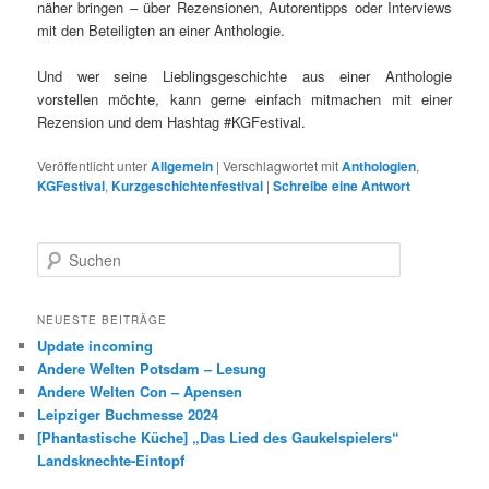
näher bringen – über Rezensionen, Autorentipps oder Interviews
mit den Beteiligten an einer Anthologie.
Und wer seine Lieblingsgeschichte aus einer Anthologie
vorstellen möchte, kann gerne einfach mitmachen mit einer
Rezension und dem Hashtag #KGFestival.
Veröffentlicht unter
Allgemein
|
Verschlagwortet mit
Anthologien
,
KGFestival
,
Kurzgeschichtenfestival
|
Schreibe eine Antwort
S
u
c
h
NEUESTE BEITRÄGE
e
Update incoming
n
Andere Welten Potsdam – Lesung
Andere Welten Con – Apensen
Leipziger Buchmesse 2024
[Phantastische Küche] „Das Lied des Gaukelspielers“
Landsknechte-Eintopf