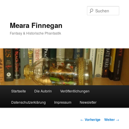
Such
Meara Finnegan
Fantasy & Historische Phantastik
Hauptmenü
Startseite
Die Autorin
Veröffentlichungen
Zum
Datenschutzerklärung
Impressum
Newsletter
Inhalt
wechseln
Beitrags-
←
Vorherige
Weiter
→
Navigation