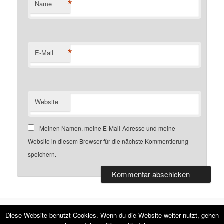
*
Name
*
E-Mail
Website
Meinen Namen, meine E-Mail-Adresse und meine
Website in diesem Browser für die nächste Kommentierung
speichern.
Diese Website benutzt Cookies. Wenn du die Website weiter nutzt, gehen
Datenschutzerklärung
Stolz präsentiert von WordPress